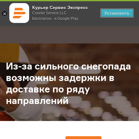
Курьер Сервис Экспресс
Установить
Courier Service LLC
Бесплатно - в Google Play
Главная
О компании
Новости
Из-за сильного снегопада возмож
;
Из-за сильного снегопада
возможны задержки в
доставке по ряду
направлений