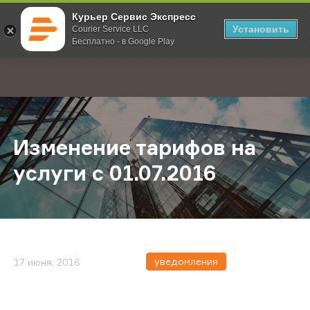
Курьер Сервис Экспресс
Установить
Courier Service LLC
Бесплатно - в Google Play
Главная
О компании
Новости
Изменение тарифов на услуги c 01
;
Изменение тарифов на
услуги c 01.07.2016
уведомления
17 июня, 2016