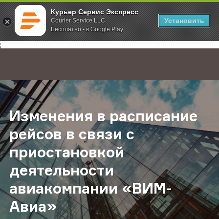
Курьер Сервис Экспресс
Установить
Courier Service LLC
Бесплатно - в Google Play
Главная
О компании
Новости
Изменения в расписание рейсов 
;
Изменения в расписание
рейсов в связи с
приостановкой
деятельности
авиакомпании «ВИМ-
Авиа»