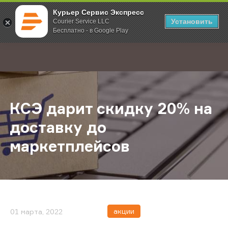
Курьер Сервис Экспресс
Установить
Courier Service LLC
Бесплатно - в Google Play
Главная
О компании
Новости
КСЭ дарит скидку 20% на доставк
;
КСЭ дарит скидку 20% на
доставку до
маркетплейсов
акции
01 марта, 2022