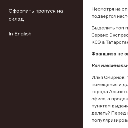
Несмотря на оп
Оформить пропуск на
подвергся нас
склад
Выделить топ п
In English
Сервис Экспрес
КСЭ в Татарстан
Франшиза не о
Как максимальн
Илья Смирнов: 
помещения и до
города Альметь
офиса, а прода
пунктам выдачи
делать? Перед 
популяризирова