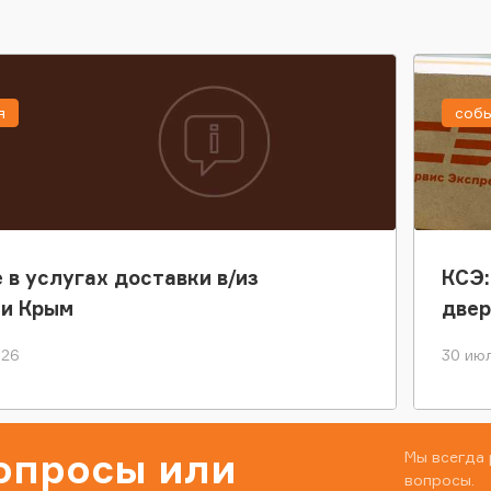
я
соб
 в услугах доставки в/из
КСЭ:
ки Крым
двер
026
30 июл
вопросы или
Мы всегда 
вопросы.