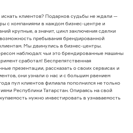
е искать клиентов? Подарков судьбы не ждали —
ры с компаниями в каждом бизнес-центре и
ний крупные, а значит, цикл заключения сделки
 а возможность пребывания брендированной
клиентам. Мы двинулись в бизнес-центры.
нтересом наблюдал: чьи это брендированные машины
еримент сработал! Беспрепятственная
ные презентации, рассказать о своих сервисах и
ентов, они узнали о нас и с большим рвением
года пул клиентов филиала пополнился не только
иями Республики Татарстан. Опираясь на свой
 окупаемость нужно инвестировать в узнаваемость