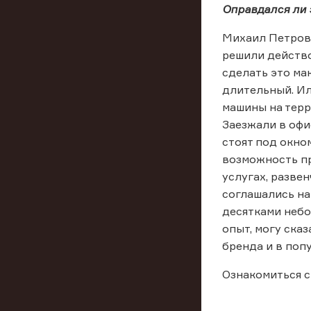
Оправдался ли 
Михаил Петров:
решили действо
сделать это ма
длительный. Ил
машины на терр
Заезжали в офи
стоят под окно
возможность пр
услугах, разве
соглашались на
десятками небо
опыт, могу ска
бренда и в поп
Ознакомиться с