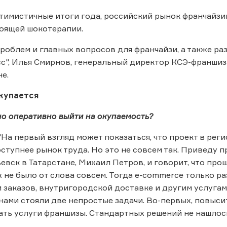
тимистичные итоги года, российский рынок франчайзинг
тоящей шокотерапии.
роблем и главных вопросов для франчайзи, а также раз
с", Илья Смирнов, генеральный директор КСЭ-франшиз
е.
купается
о оперативно выйти на окупаемость?
"На первый взгляд может показаться, что проект в рег
ступнее рынок труда. Но это не совсем так. Приведу пр
евск в Татарстане, Михаил Петров, и говорит, что про
ж не было от слова совсем. Тогда e-commerce только 
 заказов, внутригородской доставке и другим услугам.
нами стояли две непростые задачи. Во-первых, повыси
ть услуги франшизы. Стандартных решений не нашлос