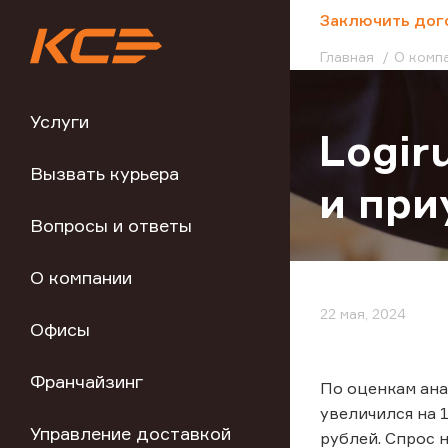
;
Заключить дог
Главная
О комп
Услуги
Logir
Вызвать курьера
и пр
Вопросы и ответы
О компании
22 мая, 2024
Офисы
Франчайзинг
По оценкам ана
увеличился на 
Управление доставкой
рублей. Спрос н