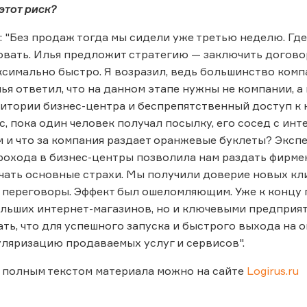
этот риск?
 "Без продаж тогда мы сидели уже третью неделю. Гд
вать. Илья предложит стратегию — заключить догово
ксимально быстро. Я возразил, ведь большинство компа
ья ответил, что на данном этапе нужны не компании,
итории бизнес-центра и беспрепятственный доступ к 
с, пока один человек получал посылку, его сосед с и
м и что за компания раздает оранжевые буклеты? Эксп
охода в бизнес-центры позволила нам раздать фирмен
нчать основные страхи. Мы получили доверие новых кли
 переговоры. Эффект был ошеломляющим. Уже к концу 
льших интернет-магазинов, но и ключевыми предприят
зать, что для успешного запуска и быстрого выхода на
уляризацию продаваемых услуг и сервисов".
 полным текстом материала можно на сайте
Logirus.ru