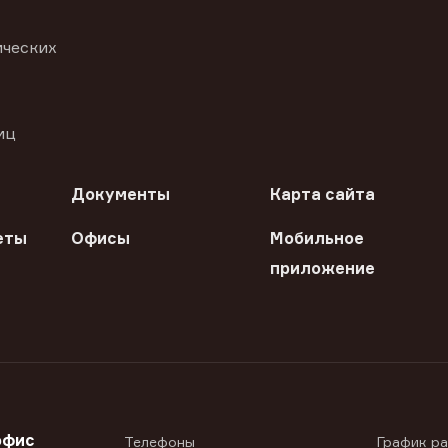
ических
иц
Документы
Карта сайта
еты
Офисы
Мобильное
приложение
офис
Телефоны
График р