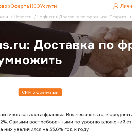
овор
Оферта КСЭ
Услуги
Личн
ании
Новости
Logirus.ru: Доставка по франшизе. Открыть 
us.ru: Доставка по 
иумножить
СМИ о франчайзи
литиков каталога франшиз Businessmens.ru, в среднем 
12%. Самыми востребованными по уровню вложений ст
а них увеличился на 35,6% год к году.