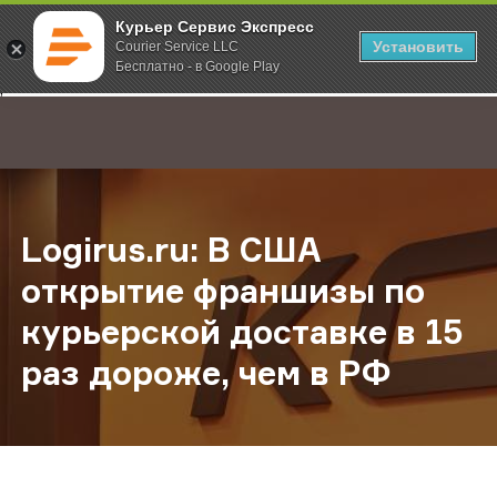
Курьер Сервис Экспресс
Установить
Courier Service LLC
Бесплатно - в Google Play
Главная
О компании
Новости
Logirus.ru: В США открытие франш
;
Logirus.ru: В США
открытие франшизы по
курьерской доставке в 15
раз дороже, чем в РФ