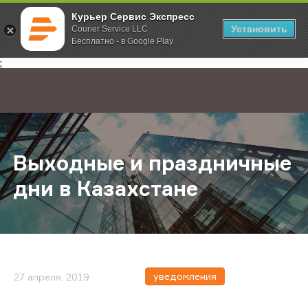
Курьер Сервис Экспресс
Установить
Courier Service LLC
Бесплатно - в Google Play
Главная
О компании
Новости
Выходные и праздничные дни в Ка
;
Выходные и праздничные
дни в Казахстане
уведомления
27 апреля, 2019