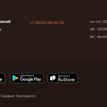
ликий
пн-пт : 
+7 (8162) 68-00-52
сб : 10:
.
вс : вых
1
 Сервис Экспресс»