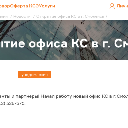
овор
Оферта КСЭ
Услуги
Личн
ании
Новости
Открытие офиса КС в г. Смоленск
тие офиса КС в г. С
уведомления
нты и партнеры! Начал работу новый офис КС в г. Смол
12) 326-575.