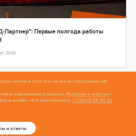
-Партнер": Первые полгода работы
Н
я, 2026
рады помочь и ответить на все интересующие вас
 найти информацию в разделе
«Вопросы и ответы»
,
рос в онлайн-чате или позвонить
+7 (8162) 68-00-52
сы и ответы