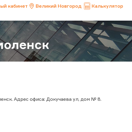
ый кабинет
Великий Новгород
Калькулятор
моленск
енск. Адрес офиса: Докучаева ул, дом № 8.