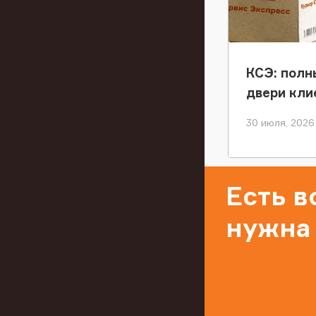
КСЭ: полн
двери кли
30 июля, 2026
Есть 
нужна