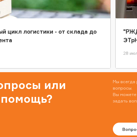
ый цикл логистики - от склада до
"РЖД
ента
ЭТр
28 июл
вопросы или
Мы всегда 
вопросы.
Вы можете
 помощь?
задать воп
Вопро