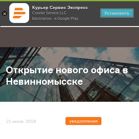
Курьер Сервис Экспресс
Установить
Courier Service LLC
Бесплатно - в Google Play
Главная
О компании
Новости
Открытие нового офиса в Невин
;
Открытие нового офиса в
Невинномысске
уведомления
21 июня, 2018