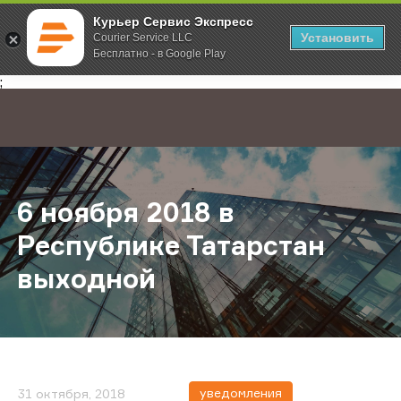
Курьер Сервис Экспресс
Установить
Courier Service LLC
Бесплатно - в Google Play
Главная
О компании
Новости
6 ноября 2018 в Республике Тата
;
6 ноября 2018 в
Республике Татарстан
выходной
уведомления
31 октября, 2018