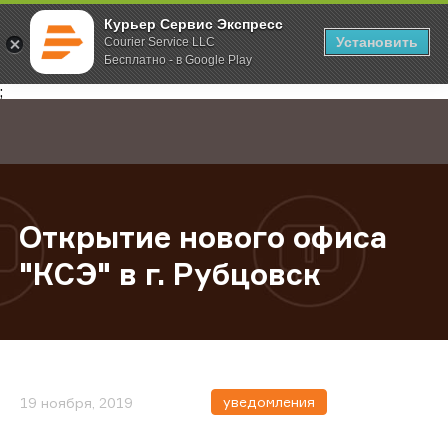
Курьер Сервис Экспресс
Установить
Courier Service LLC
Бесплатно - в Google Play
Главная
О компании
Новости
Открытие нового офиса "КСЭ" в г
;
Открытие нового офиса
"КСЭ" в г. Рубцовск
уведомления
19 ноября, 2019