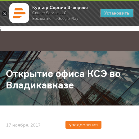
Курьер Сервис Экспресс
Установить
Courier Service LLC
Бесплатно - в Google Play
Главная
О компании
Новости
Открытие офиса КСЭ во Владикав
;
Открытие офиса КСЭ во
Владикавказе
уведомления
17 ноября, 2017