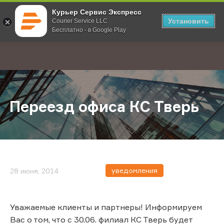
Курьер Сервис Экспресс
Установить
Courier Service LLC
Бесплатно - в Google Play
Главная
О компании
Новости
Переезд офиса КС Тверь
;
Переезд офиса КС Тверь
уведомления
28 июня, 2014
Уважаемые клиенты и партнеры! Информируем
Вас о том, что с 30.06. филиал КС Тверь будет