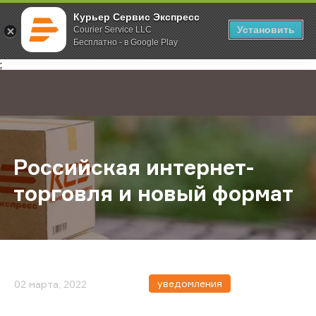
Курьер Сервис Экспресс
Установить
Courier Service LLC
Бесплатно - в Google Play
Главная
О компании
Новости
Российская интернет-торговля и
;
Российская интернет-
торговля и новый формат
уведомления
02 марта, 2022