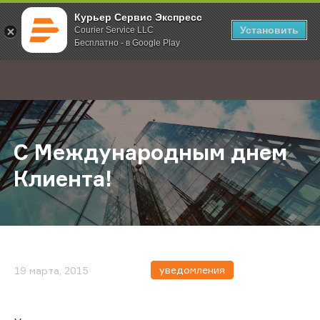
Курьер Сервис Экспресс
Установить
Courier Service LLC
Бесплатно - в Google Play
Главная
О компании
Новости
С Международным днем Клиента!
;
С Международным днем
Клиента!
уведомления
19 марта, 2015