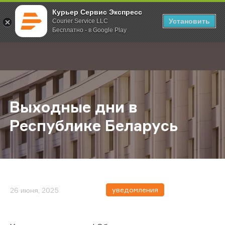
Курьер Сервис Экспресс
Установить
Courier Service LLC
Бесплатно - в Google Play
Главная
О компании
Новости
Выходные дни в Республике Бела
;
Выходные дни в
Республике Беларусь
уведомления
26 июня, 2025