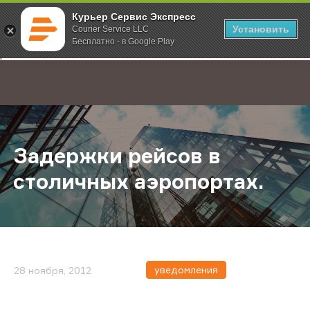
Курьер Сервис Экспресс
Установить
Courier Service LLC
Бесплатно - в Google Play
Главная
О компании
Новости
Задержки рейсов в столичных аэр
;
Задержки рейсов в
столичных аэропортах.
уведомления
28 ноября, 2012