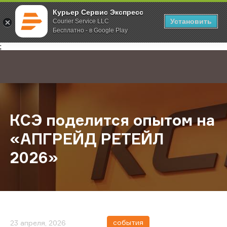
Курьер Сервис Экспресс
Установить
Courier Service LLC
Бесплатно - в Google Play
Главная
О компании
Новости
КСЭ поделится опытом на «АПГР
;
КСЭ поделится опытом на
«АПГРЕЙД РЕТЕЙЛ
2026»
события
23 апреля, 2026