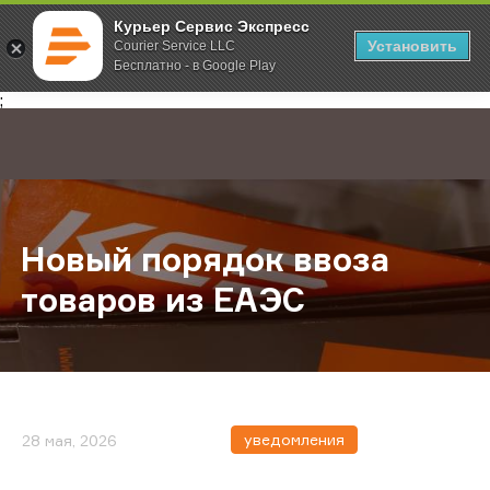
Курьер Сервис Экспресс
Установить
Courier Service LLC
Бесплатно - в Google Play
Главная
О компании
Новости
Новый порядок ввоза товаров из
;
Новый порядок ввоза
товаров из ЕАЭС
уведомления
28 мая, 2026