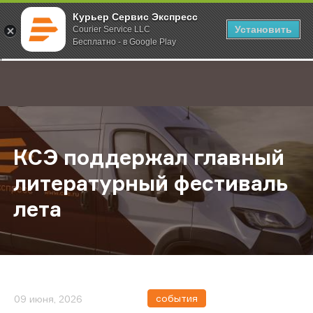
Курьер Сервис Экспресс
Установить
Courier Service LLC
Бесплатно - в Google Play
Главная
О компании
Новости
КСЭ поддержал главный литерату
;
КСЭ поддержал главный
литературный фестиваль
лета
события
09 июня, 2026