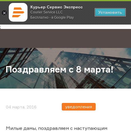
Курьер Сервис Экспресс
Установить
Courier Service LLC
Бесплатно - в Google Play
Главная
О компании
Новости
Поздравляем с 8 марта!
;
Поздравляем с 8 марта!
уведомления
04 марта, 2016
Милые дамы, поздравляем с наступающим