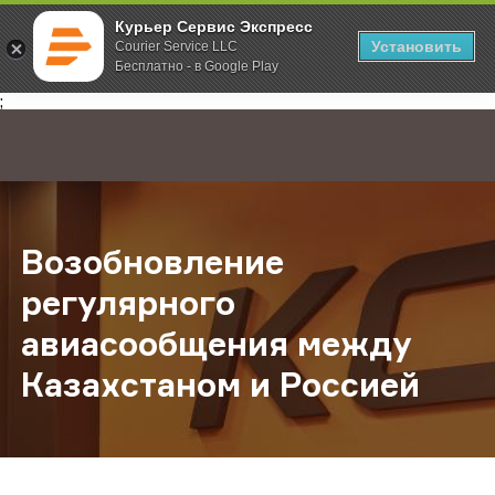
Курьер Сервис Экспресс
Установить
Courier Service LLC
Бесплатно - в Google Play
Главная
О компании
Новости
Возобновление регулярного ави
;
Возобновление
регулярного
авиасообщения между
Казахстаном и Россией