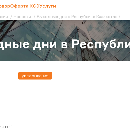
овор
Оферта КСЭ
Услуги
ании
Новости
Выходные дни в Республике Казахстан
ные дни в Республи
уведомления
енты!