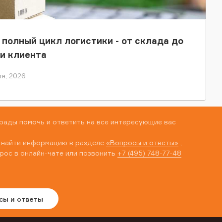
 полный цикл логистики - от склада до
и клиента
я, 2026
рады помочь и ответить на все интересующие вас
 найти информацию в разделе
«Вопросы и ответы»
,
рос в онлайн-чате или позвонить
+7 (495) 748-77-48
сы и ответы