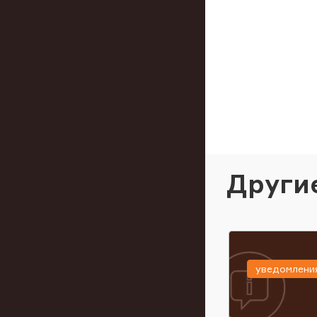
Други
уведомлени