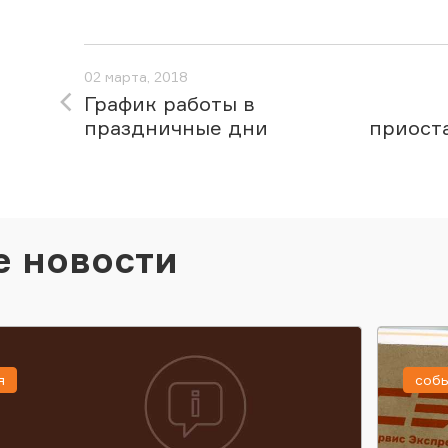
02 марта, 2018
График работы в
праздничные дни
приост
е новости
я
соб