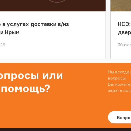
 в услугах доставки в/из
КСЭ:
ки Крым
двер
026
30 июл
вопросы или
Мы всегда 
вопросы.
Вы можете
 помощь?
задать воп
Вопро