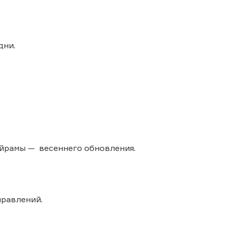
 дни.
ейрамы — весеннего обновления.
правлений.