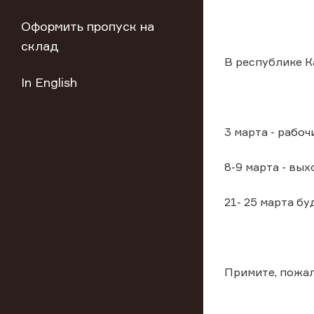
Оформить пропуск на
склад
В республике Ка
In English
3 марта - рабоч
8-9 марта - вы
21- 25 марта б
Примите, пожал