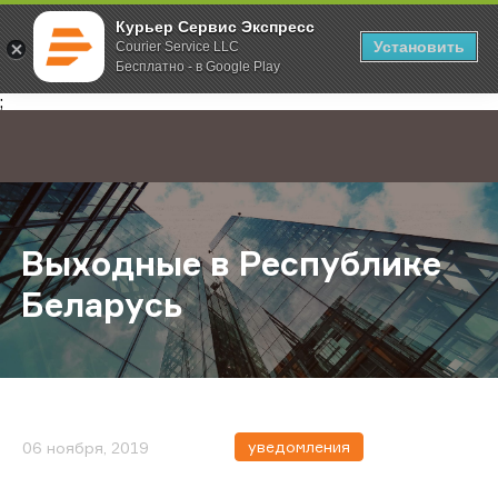
Курьер Сервис Экспресс
Установить
Courier Service LLC
Бесплатно - в Google Play
Главная
О компании
Новости
Выходные в Республике Беларус
;
Выходные в Республике
Беларусь
уведомления
06 ноября, 2019