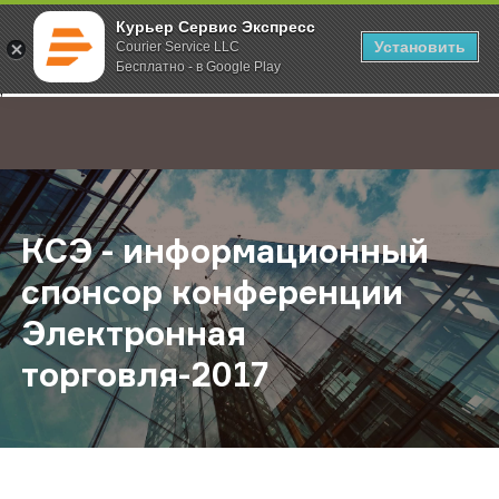
Курьер Сервис Экспресс
Установить
Courier Service LLC
Бесплатно - в Google Play
Главная
О компании
Новости
КСЭ - информационный спонсор 
;
КСЭ - информационный
спонсор конференции
Электронная
торговля-2017