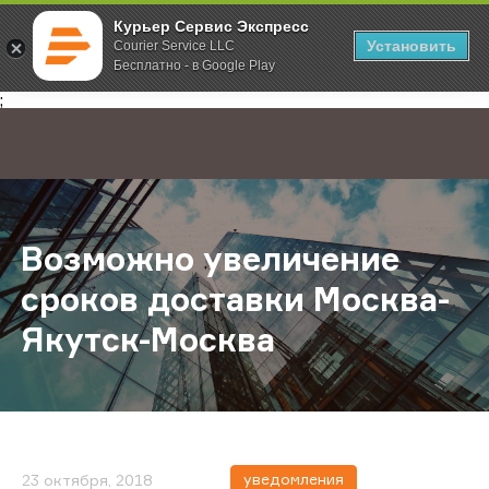
Курьер Сервис Экспресс
Установить
Courier Service LLC
Бесплатно - в Google Play
Главная
О компании
Новости
Возможно увеличение сроков дос
;
Возможно увеличение
сроков доставки Москва-
Якутск-Москва
уведомления
23 октября, 2018