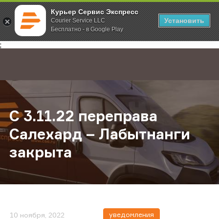
Курьер Сервис Экспресс
Установить
Courier Service LLC
Бесплатно - в Google Play
Главная
О компании
Новости
С 3.11.22 переправа Салехард – Л
;
С 3.11.22 переправа
Салехард – Лабытнанги
закрыта
уведомления
10 ноября, 2022