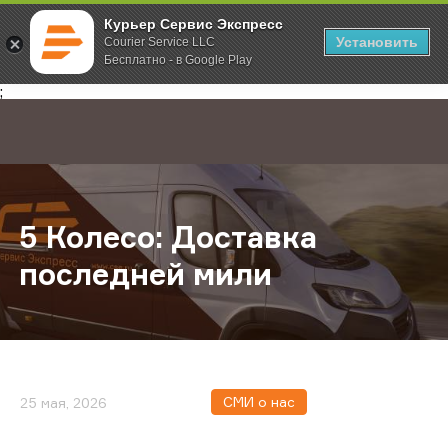
Курьер Сервис Экспресс
Установить
Courier Service LLC
Бесплатно - в Google Play
Главная
О компании
Новости
5 Колесо: Доставка последней ми
;
5 Колесо: Доставка
последней мили
СМИ о нас
25 мая, 2026