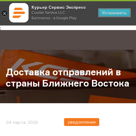
Курьер Сервис Экспресс
Установить
Courier Service LLC
Бесплатно - в Google Play
Главная
О компании
Новости
Доставка отправлений в страны Б
;
Доставка отправлений в
страны Ближнего Востока
уведомления
04 марта, 2026