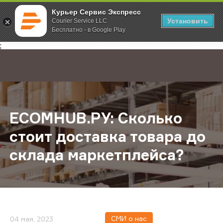
Курьер Сервис Экспресс
Установить
Courier Service LLC
Бесплатно - в Google Play
Главная
О компании
Новости
ECOMHUB.РУ: Сколько стоит доста
;
ECOMHUB.РУ: Сколько
стоит доставка товара до
склада маркетплейса?
СМИ о нас
04 мая, 2023