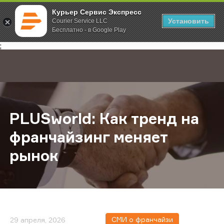
Курьер Сервис Экспресс
Установить
Courier Service LLC
Бесплатно - в Google Play
Главная
О компании
Новости
PLUSworld: Как тренд на франчай
;
PLUSworld: Как тренд на
франчайзинг меняет
рынок
СМИ о франчайзи
29 апреля, 2026