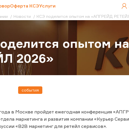
овор
Оферта КСЭ
Услуги
ании
Новости
КСЭ поделится опытом на «АПГРЕЙД РЕТЕЙ
поделится опытом н
ЙЛ 2026»
события
 года в Москве пройдет ежегодная конференция «АПГ
тдела маркетинга и развития компании «Курьер Серви
уссии «B2B маркетинг для ретейл сервисов».