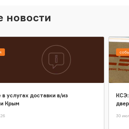
е новости
я
соб
 в услугах доставки в/из
КСЭ:
ки Крым
двер
026
30 июл