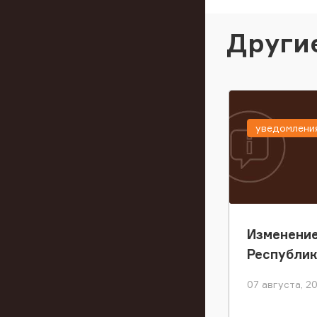
Други
уведомлени
Изменение
Республи
07 августа, 2