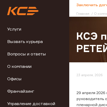
;
Заключить дог
Главная
О комп
Услуги
КСЭ 
Вызвать курьера
РЕТЕ
Вопросы и ответы
О компании
23 апреля, 2026
Офисы
Франчайзинг
29 апреля 2026
руководитель о
Управление доставкой
пленарной диск