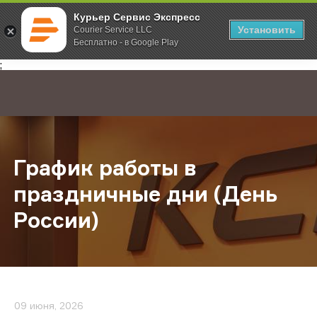
Курьер Сервис Экспресс
Установить
Courier Service LLC
Бесплатно - в Google Play
Главная
О компании
Новости
График работы в праздничные дни
;
График работы в
праздничные дни (День
России)
09 июня, 2026