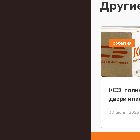
Други
события
КСЭ: полн
двери кли
30 июля, 2026