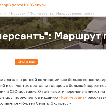
овор
Оферта КСЭ
Услуги
ании
Новости
"Коммерсантъ": Маршрут перестроен
ерсантъ": Маршрут 
СМИ о нас
и для электронной коммерции все больше консолидиру
ий в сегментах доставки товаров с большой вероятно
и» и C2C-доставке. О том, как эти перемены влияют н
сле других экспертов изданию
«Коммерсант»
рассказа
commerce «Курьер Сервис Экспресс».