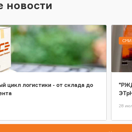
е новости
СМИ 
ый цикл логистики - от склада до
"РЖД
ента
ЭТр
28 июл