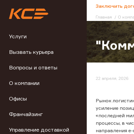
;
Заключить дог
Главная
О комп
Услуги
"Комм
Вызвать курьера
Вопросы и ответы
22 апреля, 2026
О компании
Офисы
Рынок логистик
усиление позиц
Франчайзинг
«последней мил
процессы, в чи
Управление доставкой
направления e-