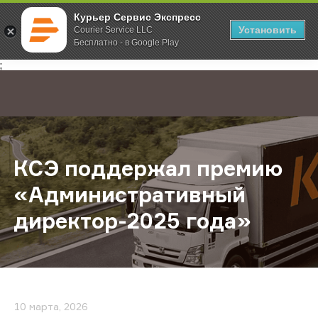
Курьер Сервис Экспресс
Установить
Courier Service LLC
Бесплатно - в Google Play
Главная
О компании
Новости
КСЭ поддержал премию «Админист
;
КСЭ поддержал премию
«Административный
директор-2025 года»
10 марта, 2026