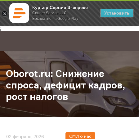
Курьер Сервис Экспресс
Установить
Courier Service LLC
Бесплатно - в Google Play
Главная
О компании
Новости
Oborot.ru: Снижение спроса, дефи
;
Oborot.ru: Снижение
спроса, дефицит кадров,
рост налогов
СМИ о нас
02 февраля, 2026