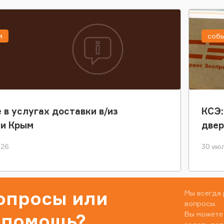
я
соб
 в услугах доставки в/из
КСЭ:
ки Крым
двер
026
30 июл
вопросы или
Мы всегда 
вопросы.
Вы можете
 помощь?