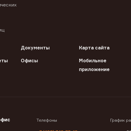
ических
иц
Документы
Карта сайта
еты
Офисы
Мобильное
приложение
офис
Телефоны
График р