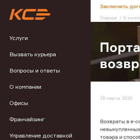
;
Заключить дог
Главная
О комп
Услуги
Порта
Вызвать курьера
возвр
Вопросы и ответы
О компании
18 марта, 2026
Офисы
Франчайзинг
Возвраты в e-c
невыкупленных 
Управление доставкой
товара и спосо