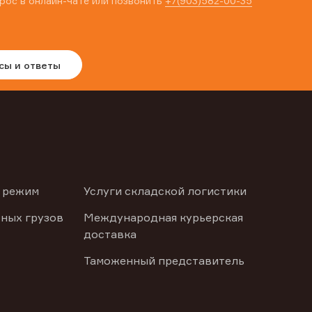
рос в онлайн-чате или позвонить
+7(903)582-00-35
сы и ответы
 режим
Услуги складской логистики
ных грузов
Международная курьерская
доставка
Таможенный представитель