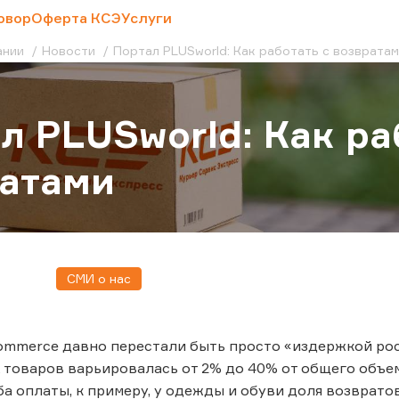
овор
Оферта КСЭ
Услуги
ании
Новости
Портал PLUSworld: Как работать с возврата
л PLUSworld: Как ра
атами
СМИ о нас
ommerce давно перестали быть просто «издержкой рост
товаров варьировалась от 2% до 40% от общего объема
ба оплаты, к примеру, у одежды и обуви доля возврато