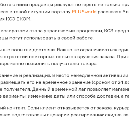
боте с ними продавцы рискуют потерять не только при
еса в такой ситуации порталу
PLUSworld
рассказал Ал
ия КСЭ ЕКОМ.
 возвратами стала управляемым процессом, КСЭ предл
цы могут использовать в своей работе.
ные попытки доставки. Важно не ограничиваться един
 стратегии повторных попыток вручения заказа. При
овременно позвонить получателю товара.
ранение и реализация. Вместо немедленной активации 
размещать его на временное хранение (сроком от 24 до
е получателя. Данный временной лаг позволяет магази
 варианты: изменение даты или способа доставки, а т
й контакт. Если клиент отказывается от заказа, курьер
анее подготовлены сценарии реагирования: скидка, за