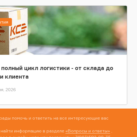
ытия
 полный цикл логистики - от склада до
и клиента
я, 2026
рады помочь и ответить на все интересующие вас
 найти информацию в разделе
«Вопросы и ответы»
,