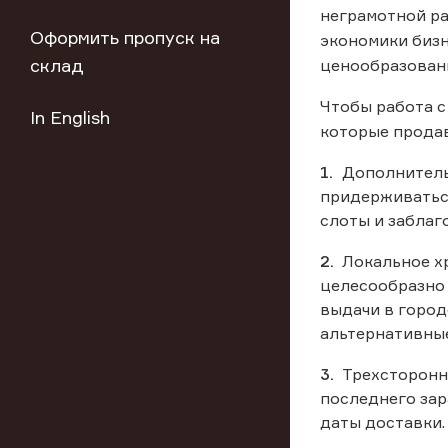
неграмотной ра
Оформить пропуск на
экономики бизн
склад
ценообразован
Чтобы работа с
In English
которые продав
Дополнитель
придерживаться
слоты и заблаг
Локальное х
целесообразно 
выдачи в город
альтернативные
Трехсторонни
последнего зар
даты доставки.