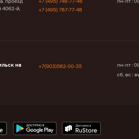
а, проезд
+7 (495) 748-77-48
пн-пт : 0
 4062-й,
+7 (495) 787-77-48
ильск на
пн-пт : 
+7(903)582-00-35
сб, вс :