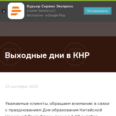
Курьер Сервис Экспресс
Установить
Courier Service LLC
Бесплатно - в Google Play
Главная
О компании
Новости
Выходные дни в КНР
;
Выходные дни в КНР
23 сентября, 2025
Уважаемые клиенты, обращаем внимание: в связи
с празднованием Дня образования Китайской