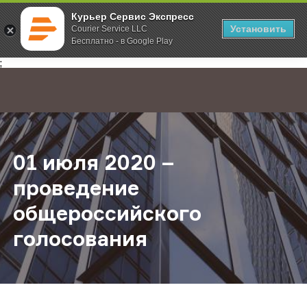
Курьер Сервис Экспресс
Установить
Courier Service LLC
Бесплатно - в Google Play
Главная
О компании
Новости
01 июля 2020 – проведение общ
;
01 июля 2020 –
проведение
общероссийского
голосования