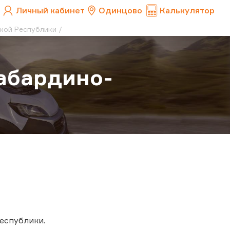
Личный кабинет
Одинцово
Калькулятор
ской Республики
Кабардино-
еспублики.