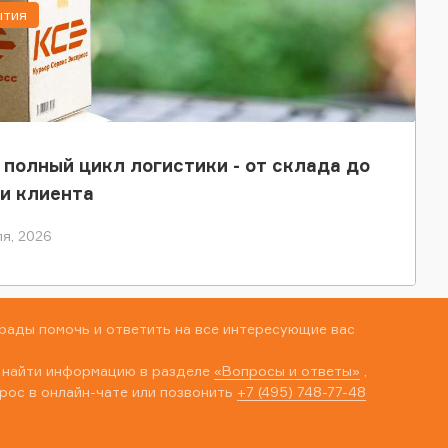
ытия
 полный цикл логистики - от склада до
и клиента
я, 2026
рады помочь и ответить на все интересующие вас
 найти информацию в разделе
«Вопросы и ответы»
,
рос в онлайн-чате или позвонить
+7 (495) 748-77-48