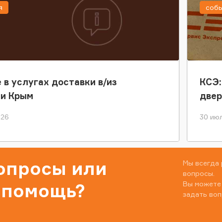
я
соб
 в услугах доставки в/из
КСЭ:
ки Крым
двер
026
30 июл
вопросы или
Мы всегда 
вопросы.
Вы можете
 помощь?
задать воп