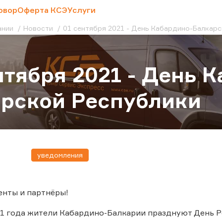
овор
Оферта КСЭ
Услуги
ании
Новости
01 сентября 2021 - День Кабардино-Балкар
нтября 2021 - День 
рской Республики
уведомления
енты и партнёры!
21 года жители Кабардино-Балкарии празднуют День Р