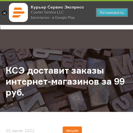
Курьер Сервис Экспресс
Установить
Courier Service LLC
Бесплатно - в Google Play
Главная
О компании
Новости
КСЭ доставит заказы интернет-маг
;
КСЭ доставит заказы
интернет-магазинов за 99
руб.
акции
01 июля, 2022