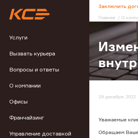
;
Заключить дог
Главная
О комп
Услуги
Измен
Вызвать курьера
внутр
Вопросы и ответы
О компании
19 декабря, 2022
Офисы
Франчайзинг
Уважаемые кли
Обращаем Ваше 
Управление доставкой