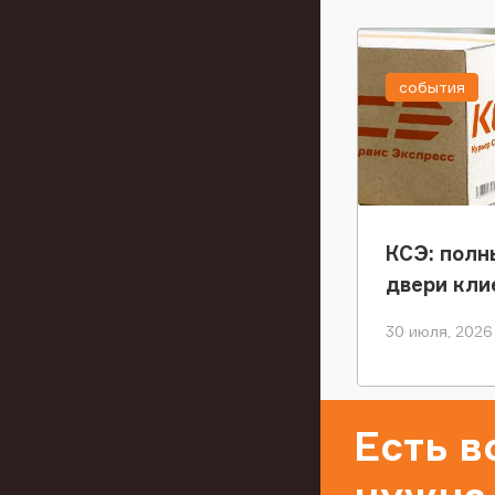
события
КСЭ: полн
двери кли
30 июля, 2026
Есть 