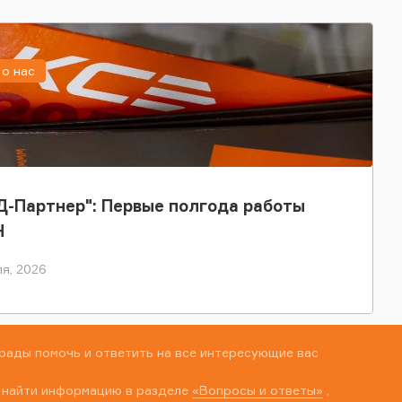
о нас
-Партнер": Первые полгода работы
Н
я, 2026
рады помочь и ответить на все интересующие вас
 найти информацию в разделе
«Вопросы и ответы»
,