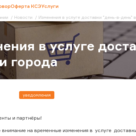
овор
Оферта КСЭ
Услуги
ании
Новости
Изменения в услуге доставки "день-в-день" 
ения в услуге доста
и города
уведомления
енты и партнёры!
внимание на временные изменения в услуге доставки 