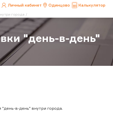
Личный кабинет
Одинцово
Калькулятор
внутри города
вки "день-в-день"
"день-в-день" внутри города.