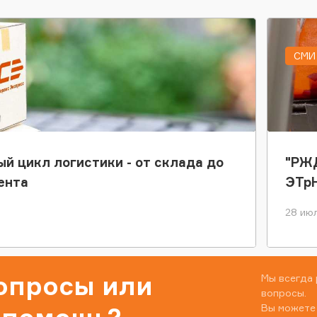
СМИ 
ый цикл логистики - от склада до
"РЖД
ента
ЭТр
28 июл
вопросы или
Мы всегда 
вопросы.
Вы можете