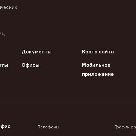
ических
иц
Документы
Карта сайта
еты
Офисы
Мобильное
приложение
офис
Телефоны
График р