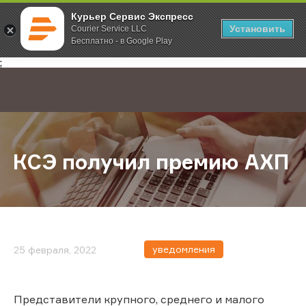
Курьер Сервис Экспресс
Установить
Courier Service LLC
Бесплатно - в Google Play
Главная
О компании
Новости
КСЭ получил премию АХП
;
КСЭ получил премию АХП
уведомления
25 февраля, 2022
Представители крупного, среднего и малого