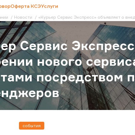
овор
Оферта КСЭ
Услуги
ании
Новости
«Курьер Сервис Экспресс» объявляет о вне
ер Сервис Экспресс
ении нового сервис
тами посредством 
енджеров
события