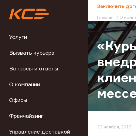
;
Заключить дог
Главная
О комп
Услуги
«Курь
Вызвать курьера
внедр
Вопросы и ответы
клиен
О компании
месс
Офисы
Франчайзинг
26 ноября, 2019
Управление доставкой