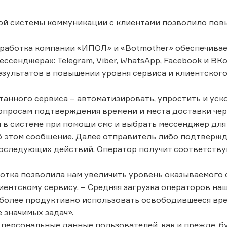
й системы коммуникации с клиентами позволило повы
работка компании «ИПОЛ» и «Botmother» обеспечивает
ессенджерах: Telegram, Viber, WhatsApp, Facebook и ВК
зультатов в повышении уровня сервиса и клиентского
танного сервиса – автоматизировать, упростить и ус
опросам подтверждения времени и места доставки чер
 в системе при помощи смс и выбрать мессенджер для о
б этом сообщение. Далее отправитель либо подтвержда
оследующих действий. Оператор получит соответствую
отка позволила нам увеличить уровень оказываемого 
иентскому сервису. – Средняя загрузка операторов наш
более продуктивно использовать освободившееся вре
е значимых задач».
е персональные данные пользователей, как и прежде, 