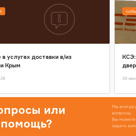
я
соб
 в услугах доставки в/из
КСЭ:
ки Крым
двер
026
30 июл
вопросы или
Мы всегда 
вопросы.
Вы можете
 помощь?
задать воп