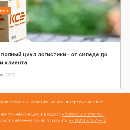
ытия
 полный цикл логистики - от склада до
и клиента
я, 2026
рады помочь и ответить на все интересующие вас
 найти информацию в разделе
«Вопросы и ответы»
,
рос в онлайн-чате или позвонить
+7 (495) 748-77-48