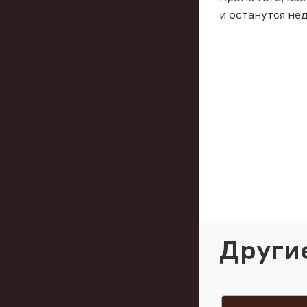
и останутся не
Други