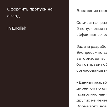
Оформить пропуск на
Внедрение ново
склад
Совместная раз
In English
5 популярных м
эффективных ре
Задача разрабо
Экспресс» по в
авторизоваться
бот отправит о
согласования п
«Данная разраб
директор по кл
позволило нам 
других не мене
Кроме того, вс