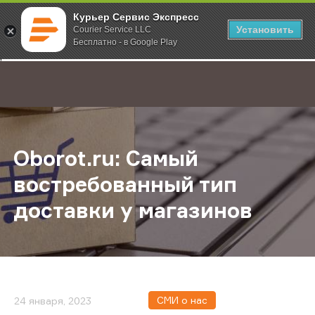
Курьер Сервис Экспресс
Установить
Courier Service LLC
Бесплатно - в Google Play
Главная
О компании
Новости
Oborot.ru: Самый востребованный
;
Oborot.ru: Самый
востребованный тип
доставки у магазинов
СМИ о нас
24 января, 2023