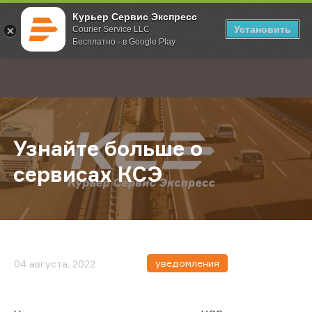
Курьер Сервис Экспресс
Установить
Courier Service LLC
Бесплатно - в Google Play
Главная
О компании
Новости
Узнайте больше о сервисах КСЭ
;
Узнайте больше о
сервисах КСЭ
уведомления
04 августа, 2022