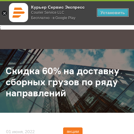
Курьер Сервис Экспресс
Установить
Courier Service LLC
Бесплатно - в Google Play
Главная
О компании
Новости
Скидка 60% на доставку сборных 
;
Скидка 60% на доставку
сборных грузов по ряду
направлений
акции
01 июня, 2022