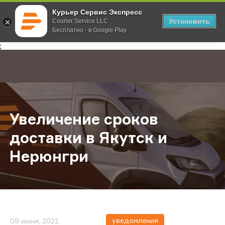
Курьер Сервис Экспресс
Установить
Courier Service LLC
Бесплатно - в Google Play
Главная
О компании
Новости
Увеличение сроков доставки в Як
;
Увеличение сроков
доставки в Якутск и
Нерюнгри
уведомления
09 июня, 2021