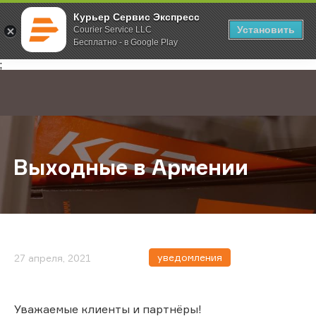
Курьер Сервис Экспресс
Установить
Courier Service LLC
Бесплатно - в Google Play
Главная
О компании
Новости
Выходные в Армении
;
Выходные в Армении
уведомления
27 апреля, 2021
Уважаемые клиенты и партнёры!