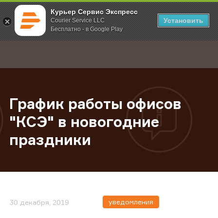
Курьер Сервис Экспресс
Установить
Courier Service LLC
Бесплатно - в Google Play
Главная
О компании
Новости
График работы офисов "КСЭ" в н
;
График работы офисов
"КСЭ" в новогодние
праздники
уведомления
30 декабря, 2019